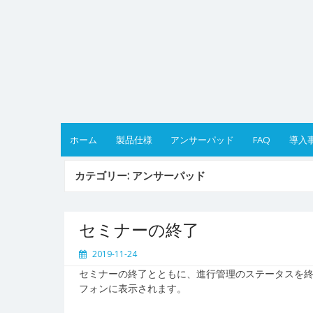
Skip
to
content
ホーム
製品仕様
アンサーパッド
FAQ
導入
カテゴリー:
アンサーパッド
セミナーの終了
2019-11-24
セミナーの終了とともに、進行管理のステータスを終了
フォンに表示されます。