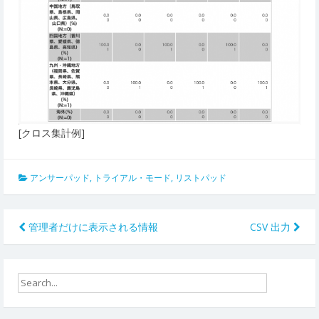
[クロス集計例]
アンサーパッド
,
トライアル・モード
,
リストパッド
投
管理者だけに表示される情報
CSV 出力
稿
ナ
ビ