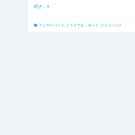
続き…
アンサーパッド
,
トライアル・モード
,
リストパッド