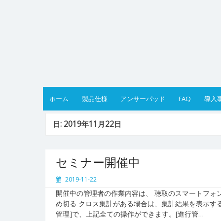
Skip
to
content
ホーム
製品仕様
アンサーパッド
FAQ
導入
日:
2019年11月22日
セミナー開催中
2019-11-22
開催中の管理者の作業内容は、 聴取のスマートフォ
め切る クロス集計がある場合は、集計結果を表示する
管理]で、上記全ての操作ができます。[進行管…