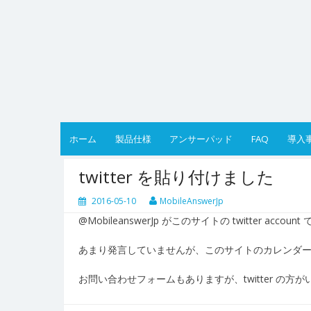
Skip
to
content
ホーム
製品仕様
アンサーパッド
FAQ
導入
twitter を貼り付けました
2016-05-10
MobileAnswerJp
@MobileanswerJp がこのサイトの twitter account
あまり発言していませんが、このサイトのカレンダ
お問い合わせフォームもありますが、twitter の